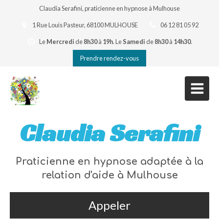
Claudia Serafini, praticienne en hypnose à Mulhouse
1 Rue Louis Pasteur, 68100 MULHOUSE
06 12 81 05 92
Le
Mercredi
de
8h30
à
19h
.
Le
Samedi
de
8h30
à
14h30
.
Prendre rendez-vous
Claudia Serafini
Praticienne en hypnose adaptée à la
relation d'aide à Mulhouse
Appeler