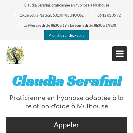
Claudia Serafini, praticienne en hypnose à Mulhouse
1 Rue Louis Pasteur, 68100 MULHOUSE
06 12 81 05 92
Le
Mercredi
de
8h30
à
19h
.
Le
Samedi
de
8h30
à
14h30
.
Prendre rendez-vous
Claudia Serafini
Praticienne en hypnose adaptée à la
relation d'aide à Mulhouse
Appeler