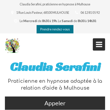
Claudia Serafini, praticienne en hypnose à Mulhouse
1 Rue Louis Pasteur, 68100 MULHOUSE
06 12 81 05 92
Le
Mercredi
de
8h30
à
19h
.
Le
Samedi
de
8h30
à
14h30
.
Prendre rendez-vous
Claudia Serafini
Praticienne en hypnose adaptée à la
relation d'aide à Mulhouse
Appeler